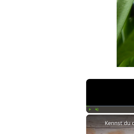
Play
Unmute
Kennst du 