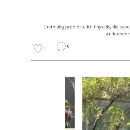
Erstmalig probierte ich Physalis, die su
Andenbeere
0
1