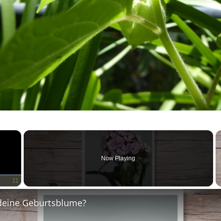
×
Now Playing
Fullscreen
deine Geburtsblume?