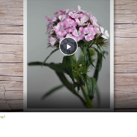
Play
Video
me?