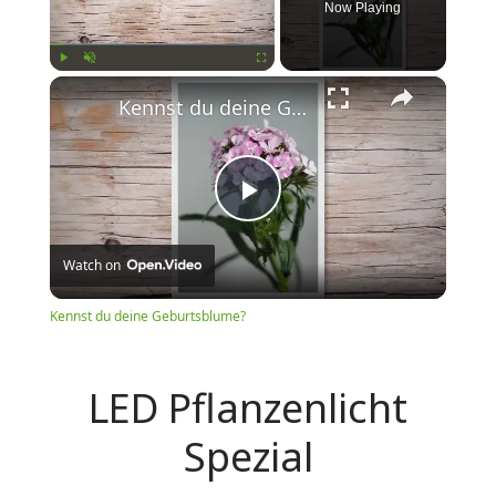
Now Playing
×
Play
Unmute
Fullscreen
Kennst du deine Geburtsblume?
Play
Watch on
Video
Kennst du deine Geburtsblume?
LED Pflanzenlicht
Spezial