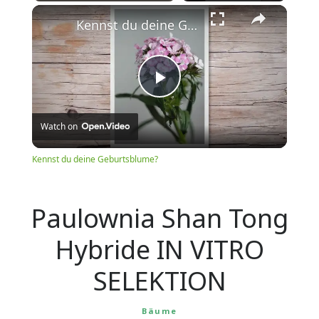
Play
Unmute
Fullscreen
Kennst du deine Geburtsblume?
Play
Watch on
Video
Kennst du deine Geburtsblume?
Paulownia Shan Tong
Hybride IN VITRO
SELEKTION
Bäume