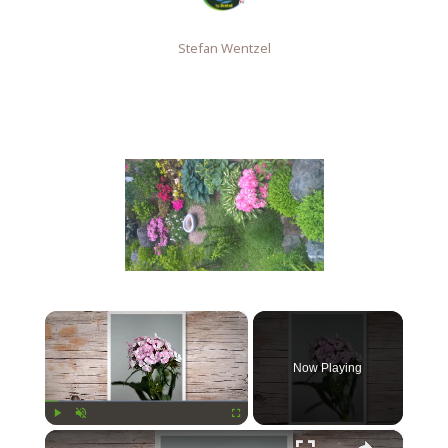
Stefan Wentzel
×
Now Playing
×
Play
Unmute
Fullscreen