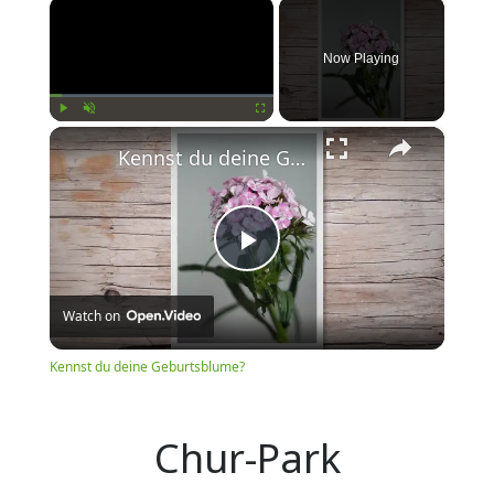
×
Now Playing
×
Play
Unmute
Fullscreen
Kennst du deine Geburtsblume?
Play
Watch on
Video
Kennst du deine Geburtsblume?
Chur-Park