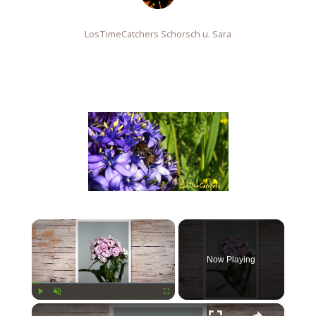
LosTimeCatchers Schorsch u. Sara
×
Now Playing
×
Play
Unmute
Fullscreen