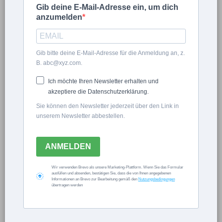
Gib deine E-Mail-Adresse ein, um dich
anzumelden
Gib bitte deine E-Mail-Adresse für die Anmeldung an, z.
B. abc@xyz.com.
Eingeloggt bleiben.
Ich möchte Ihren Newsletter erhalten und
akzeptiere die Datenschutzerklärung.
Sie können den Newsletter jederzeit über den Link in
unserem Newsletter abbestellen.
Passwort vergessen?
ANMELDEN
×
Wir verwenden Brevo als unsere Marketing-Plattform. Wenn Sie das Formular
ausfüllen und absenden, bestätigen Sie, dass die von Ihnen angegebenen
Video Player is loading.
Informationen an Brevo zur Bearbeitung gemäß den
Nutzungsbedingungen
Now Playing
übertragen werden
×
Play
Unmute
Fullscreen