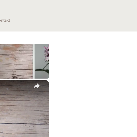
ntakt
×