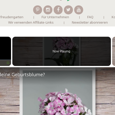
 freudengarten
Für Unternehmen
FAQ
Ko
Wir verwenden Affiliate-Links
Newsletter abonnieren
×
Now Playing
Fullscreen
deine Geburtsblume?