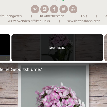
 freudengarten
Für Unternehmen
FAQ
Ko
Wir verwenden Affiliate-Links
Newsletter abonnieren
×
Now Playing
Fullscreen
deine Geburtsblume?