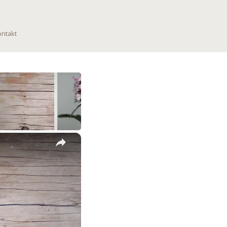
ntakt
×