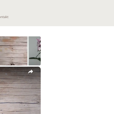
ntakt
×