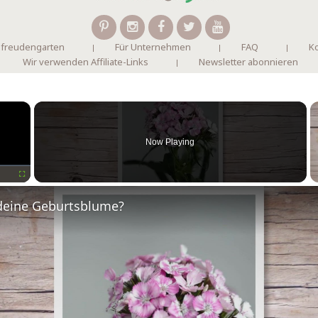
 freudengarten
Für Unternehmen
FAQ
Ko
Wir verwenden Affiliate-Links
Newsletter abonnieren
×
Now Playing
Fullscreen
deine Geburtsblume?