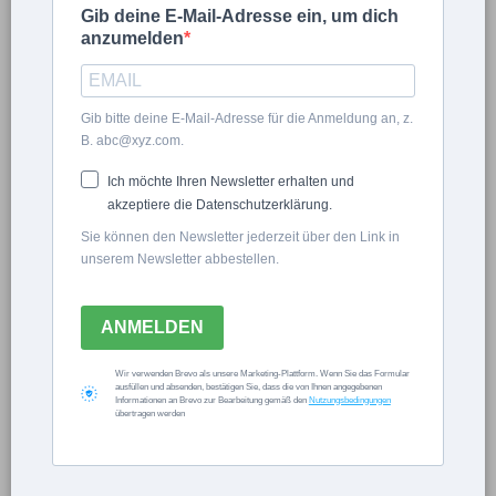
Gib deine E-Mail-Adresse ein, um dich
anzumelden
Gib bitte deine E-Mail-Adresse für die Anmeldung an, z.
B. abc@xyz.com.
Eingeloggt bleiben.
Ich möchte Ihren Newsletter erhalten und
akzeptiere die Datenschutzerklärung.
Sie können den Newsletter jederzeit über den Link in
unserem Newsletter abbestellen.
Passwort vergessen?
ANMELDEN
×
Wir verwenden Brevo als unsere Marketing-Plattform. Wenn Sie das Formular
ausfüllen und absenden, bestätigen Sie, dass die von Ihnen angegebenen
Informationen an Brevo zur Bearbeitung gemäß den
Nutzungsbedingungen
Now Playing
übertragen werden
×
Unmute