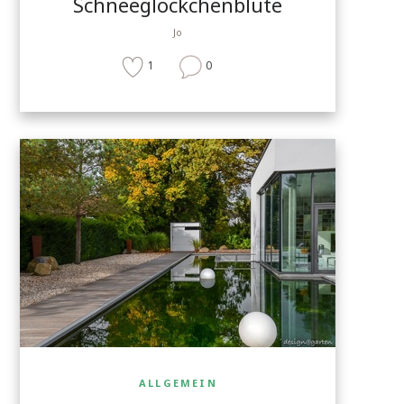
Schneeglöckchenblüte
Jo
1
0
ALLGEMEIN