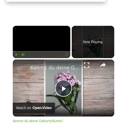
×
Now Playing
×
Play
Unmute
Fullscreen
Kennst du deine Geburtsblume?
Play
Watch on
Video
Kennst du deine Geburtsblume?