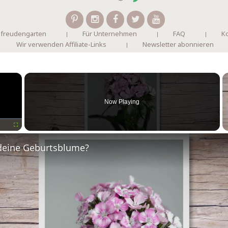
 freudengarten
Für Unternehmen
FAQ
Ko
Wir verwenden Affiliate-Links
Newsletter abonnieren
×
Now Playing
Fullscreen
deine Geburtsblume?