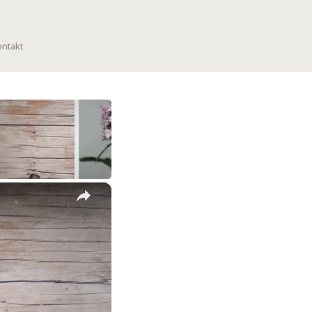
ntakt
×