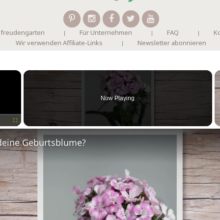
 freudengarten
Für Unternehmen
FAQ
Ko
Wir verwenden Affiliate-Links
Newsletter abonnieren
×
Now Playing
Fullscreen
deine Geburtsblume?