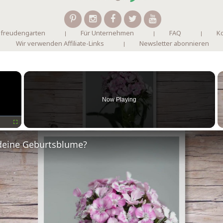
 freudengarten
Für Unternehmen
FAQ
Ko
Wir verwenden Affiliate-Links
Newsletter abonnieren
×
Now Playing
Fullscreen
deine Geburtsblume?