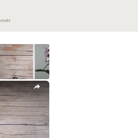
ntakt
×