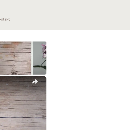
ntakt
×