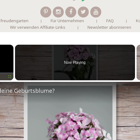
 freudengarten
Für Unternehmen
FAQ
Ko
Wir verwenden Affiliate-Links
Newsletter abonnieren
×
Now Playing
Fullscreen
deine Geburtsblume?