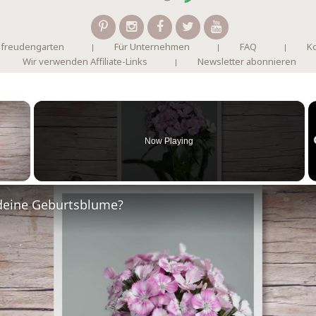
 freudengarten
Für Unternehmen
FAQ
Ko
Wir verwenden Affiliate-Links
Newsletter abonnieren
×
Now Playing
 Video
deine Geburtsblume?