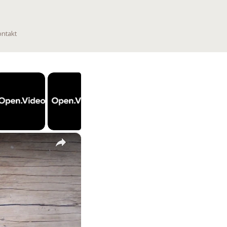
ntakt
×