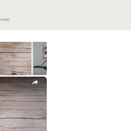
ntakt
×