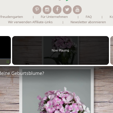
 freudengarten
Für Unternehmen
FAQ
Ko
Wir verwenden Affiliate-Links
Newsletter abonnieren
×
Now Playing
Fullscreen
deine Geburtsblume?