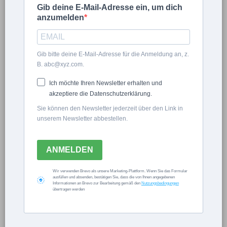
Gib deine E-Mail-Adresse ein, um dich
anzumelden
Gib bitte deine E-Mail-Adresse für die Anmeldung an, z.
B. abc@xyz.com.
Eingeloggt bleiben.
Ich möchte Ihren Newsletter erhalten und
akzeptiere die Datenschutzerklärung.
Sie können den Newsletter jederzeit über den Link in
unserem Newsletter abbestellen.
Passwort vergessen?
ANMELDEN
×
Wir verwenden Brevo als unsere Marketing-Plattform. Wenn Sie das Formular
ausfüllen und absenden, bestätigen Sie, dass die von Ihnen angegebenen
Informationen an Brevo zur Bearbeitung gemäß den
Nutzungsbedingungen
Now Playing
übertragen werden
×
Unmute