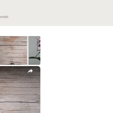
ntakt
×