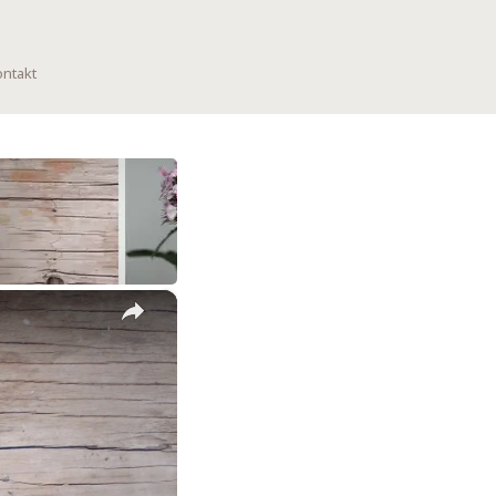
ntakt
×