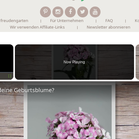
 freudengarten
Für Unternehmen
FAQ
Ko
Wir verwenden Affiliate-Links
Newsletter abonnieren
×
Now Playing
Fullscreen
deine Geburtsblume?