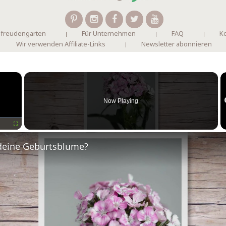
 freudengarten
Für Unternehmen
FAQ
Ko
Wir verwenden Affiliate-Links
Newsletter abonnieren
×
Now Playing
Fullscreen
deine Geburtsblume?