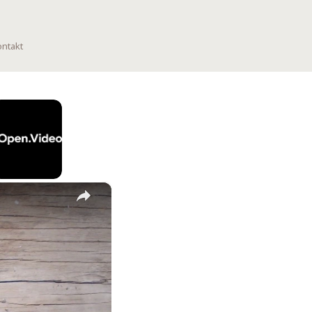
ntakt
×