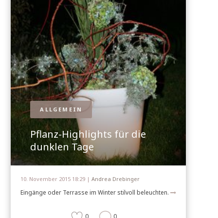
ALLGEMEIN
Pflanz-Highlights für die
dunklen Tage
10. November 2015 18:29 |
Andrea Drebinger
Eingänge oder Terrasse im Winter stilvoll beleuchten.
0
0